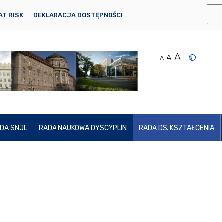
AT RISK
DEKLARACJA DOSTĘPNOŚCI
A
A
A
DA SNJL
RADA NAUKOWA DYSCYPLIN
RADA DS. KSZTAŁCENIA