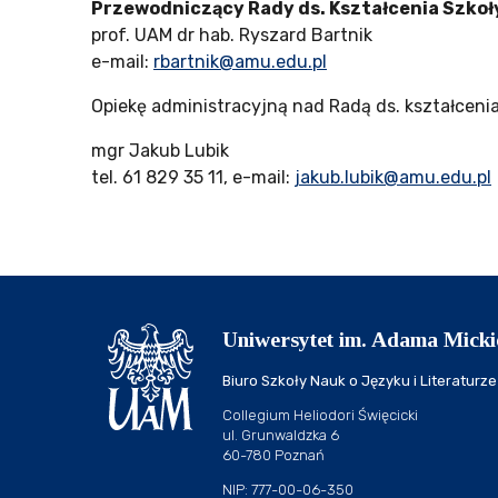
Przewodniczący Rady ds. Kształcenia Szkoły
prof. UAM dr hab. Ryszard Bartnik
e-mail:
rbartnik@amu.edu.pl
Opiekę administracyjną nad Radą ds. kształceni
mgr Jakub Lubik
tel. 61 829 35 11, e-mail:
jakub.lubik@amu.edu.pl
Uniwersytet im. Adama Micki
Biuro Szkoły Nauk o Języku i Literaturze
Collegium Heliodori Święcicki
ul. Grunwaldzka 6
60-780 Poznań
NIP: 777-00-06-350