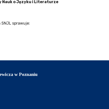
 Nauk o Języku i Literaturze
a SNJL sprawuje:
ewicza w Poznaniu