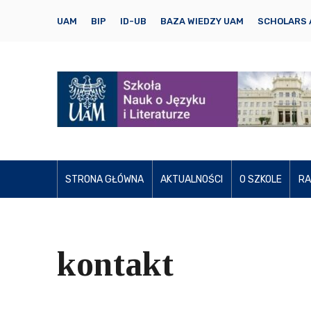
UAM
BIP
ID-UB
BAZA WIEDZY UAM
SCHOLARS 
STRONA GŁÓWNA
AKTUALNOŚCI
O SZKOLE
RA
kontakt